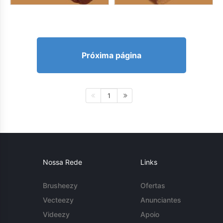
Próxima página
1
Nossa Rede
Links
Brusheezy
Ofertas
Vecteezy
Anunciantes
Videezy
Apoio