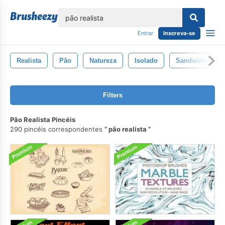
echar
Entrar
Inscreva-se
Realista
Pão
Natureza
Isolado
Sanduíche
Filters
Pão Realista Pincéis
290 pincéis correspondentes
pão realista