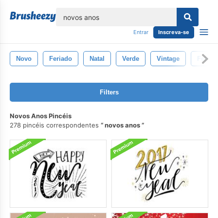
echar
Entrar
Inscreva-se
Novo
Feriado
Natal
Verde
Vintage
Feliz
Filters
Novos Anos Pincéis
278 pincéis correspondentes
novos anos