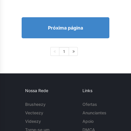
Próxima página
1
Nossa Rede
Links
Brusheezy
Ofertas
Vecteezy
Anunciantes
Videezy
Apoio
Torne-se um
DMCA