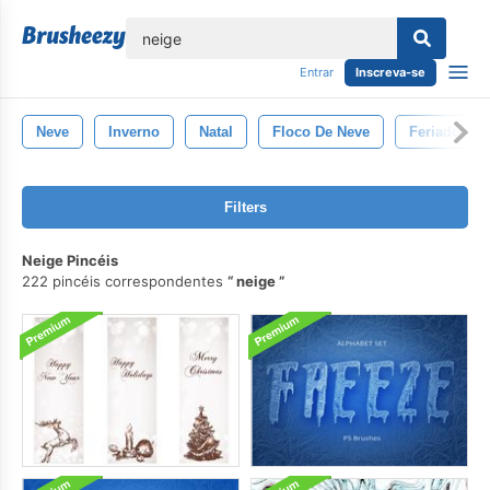
echar
Entrar
Inscreva-se
Neve
Inverno
Natal
Floco De Neve
Feriado
Filters
Neige Pincéis
222 pincéis correspondentes
neige