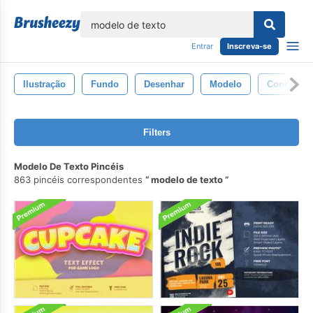
echar
Entrar
Inscreva-se
Ilustração
Fundo
Desenhar
Modelo
Conceito
Filters
Modelo De Texto Pincéis
863 pincéis correspondentes
modelo de texto