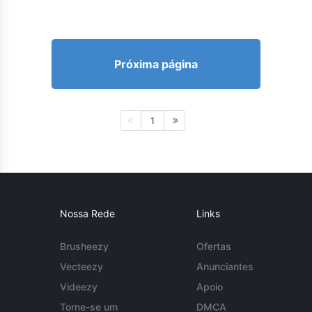
Próxima página
1
Nossa Rede
Links
Brusheezy
Ofertas
Vecteezy
Anunciantes
Videezy
Apoio
Torne-se um
DMCA