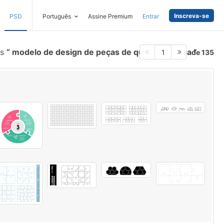
Inscreva-se
PSD
Português
Assine Premium
Entrar
es
modelo de design de peças de quebra cabeça
de 135
1