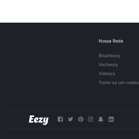
Nossa Rede
Brusheezy
Vecteezy
Videezy
Torne-se um colabo