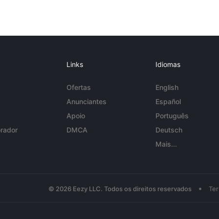
Links
Idiomas
Ofertas
English
Anunciantes
Español
Apoio
Português
rador
DMCA
Deutsch
Mais...
•
© 2026 Eezy LLC. Todos os direitos reservados
Te