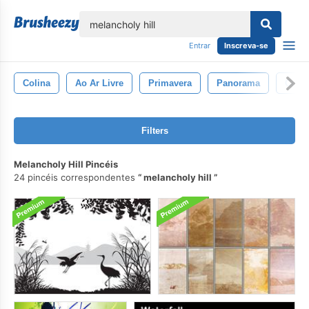
echar
Entrar
Inscreva-se
Colina
Ao Ar Livre
Primavera
Panorama
Cena
Filters
Melancholy Hill Pincéis
24 pincéis correspondentes
melancholy hill