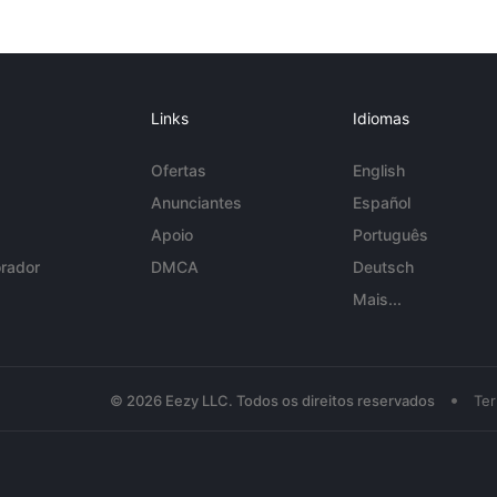
Links
Idiomas
Ofertas
English
Anunciantes
Español
Apoio
Português
rador
DMCA
Deutsch
Mais...
•
© 2026 Eezy LLC. Todos os direitos reservados
Te