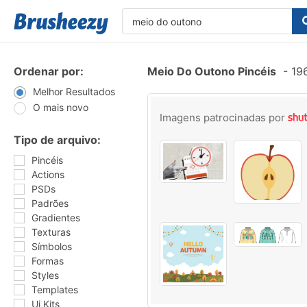
Ordenar por:
Meio Do Outono Pincéis
-
196
Melhor Resultados
O mais novo
Imagens patrocinadas por
Tipo de arquivo:
Pincéis
Actions
PSDs
Padrões
Gradientes
Texturas
Símbolos
Formas
Styles
Templates
Ui Kits