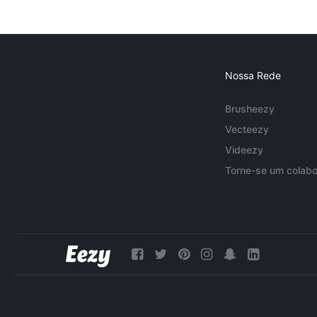
Nossa Rede
Brusheezy
Vecteezy
Videezy
Torne-se um colabo