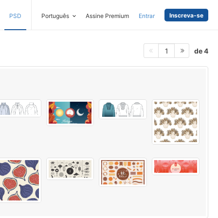
Inscreva-se
PSD
Português
Assine Premium
Entrar
de 4
1