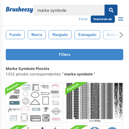
echar
Entrar
Inscreva-se
Fundo
Marca
Rasgado
Estragado
Golpear
Filters
Marke Symbole Pincéis
1.012 pincéis correspondentes
marke symbole