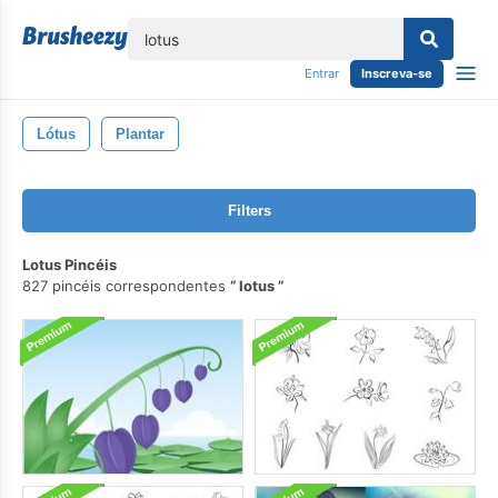
echar
Entrar
Inscreva-se
Lótus
Plantar
Filters
Lotus Pincéis
827 pincéis correspondentes
lotus