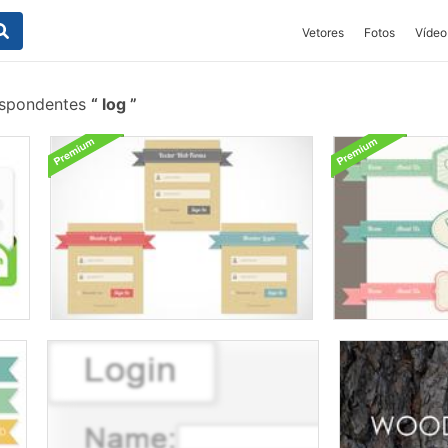
Vetores
Fotos
Vídeo
espondentes
log