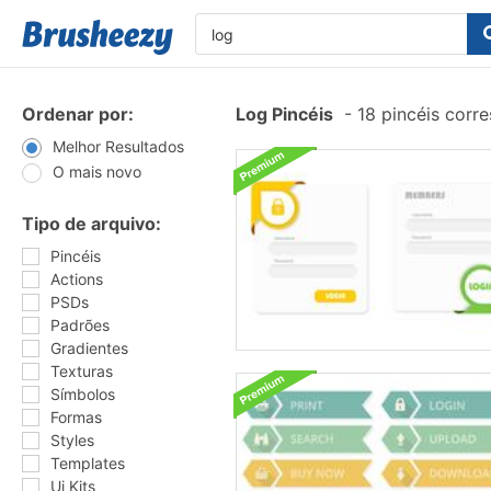
Ordenar por:
Log Pincéis
-
18 pincéis corr
Melhor Resultados
O mais novo
Tipo de arquivo:
Pincéis
Actions
PSDs
Padrões
Gradientes
Texturas
Símbolos
Formas
Styles
Templates
Ui Kits