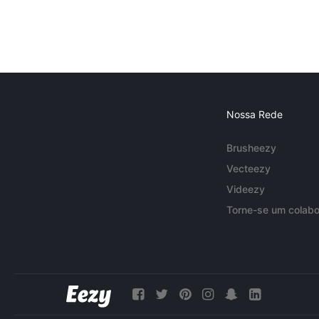
Nossa Rede
Brusheezy
Vecteezy
Videezy
Torne-se um colabo