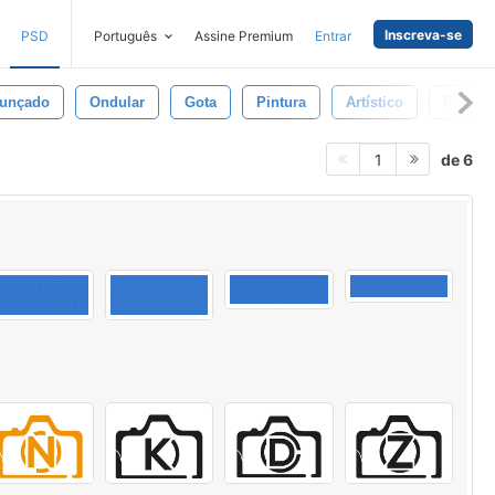
Inscreva-se
PSD
Português
Assine Premium
Entrar
unçado
Ondular
Gota
Pintura
Artístico
Forma
de 6
1