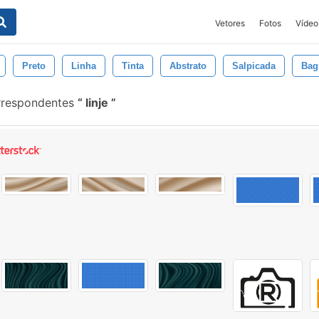
Vetores
Fotos
Vídeo
Preto
Linha
Tinta
Abstrato
Salpicada
Bag
rrespondentes
linje