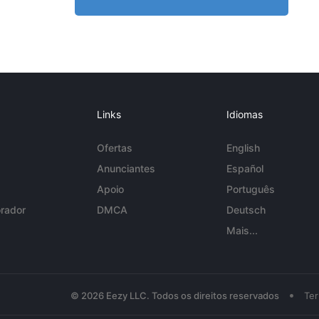
Links
Idiomas
Ofertas
English
Anunciantes
Español
Apoio
Português
rador
DMCA
Deutsch
Mais...
•
© 2026 Eezy LLC. Todos os direitos reservados
Te