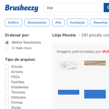
Gráfico
Desenhando
Arte
Ilustração
Desenhar
Ordenar por:
Linje Pincéis
-
291 pincéis co
Melhor Resultados
O mais novo
Imagens patrocinadas por
Tipo de arquivo:
Pincéis
Actions
PSDs
Padrões
Gradientes
Texturas
Símbolos
Formas
Styles