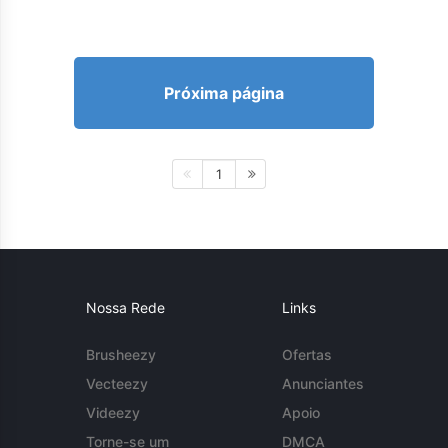
Próxima página
1
Nossa Rede
Links
Brusheezy
Ofertas
Vecteezy
Anunciantes
Videezy
Apoio
Torne-se um
DMCA