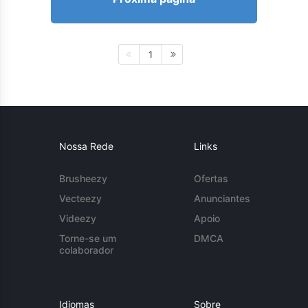
1
Nossa Rede
Links
Brusheezy
Ofertas
Vecteezy
Anunciantes
Videezy
Apoio
Torne-se um
DMCA
colaborador
Idiomas
Sobre