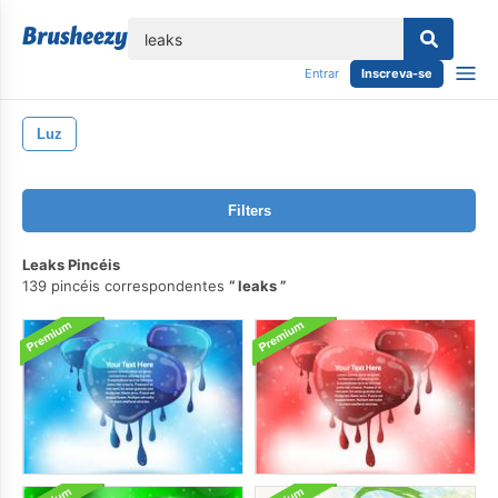
echar
Entrar
Inscreva-se
Luz
Filters
Leaks Pincéis
139 pincéis correspondentes
leaks