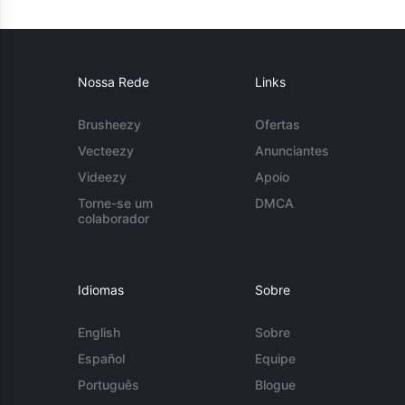
Nossa Rede
Links
Brusheezy
Ofertas
Vecteezy
Anunciantes
Videezy
Apoio
Torne-se um
DMCA
colaborador
Idiomas
Sobre
English
Sobre
Español
Equipe
Português
Blogue