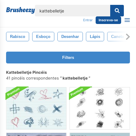
echar
Entrar
Inscreva-se
Rabisco
Esboço
Desenhar
Lápis
Caneta
Filters
Kattebelletje Pincéis
41 pincéis correspondentes
kattebelletje