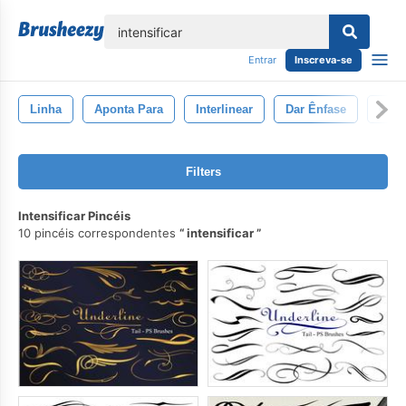
echar
Entrar
Inscreva-se
Linha
Aponta Para
Interlinear
Dar Ênfase
Cham
Filters
Intensificar Pincéis
10 pincéis correspondentes
intensificar