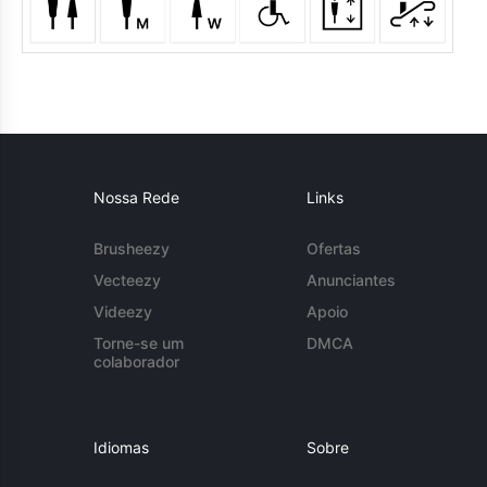
Nossa Rede
Links
Brusheezy
Ofertas
Vecteezy
Anunciantes
Videezy
Apoio
Torne-se um
DMCA
colaborador
Idiomas
Sobre