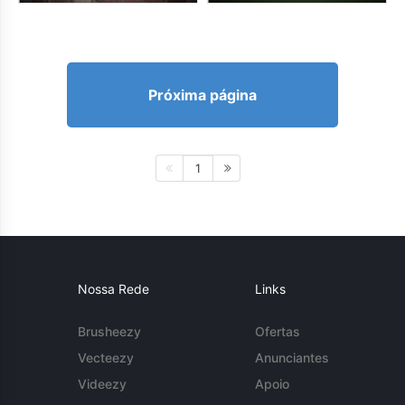
Próxima página
1
Nossa Rede
Links
Brusheezy
Ofertas
Vecteezy
Anunciantes
Videezy
Apoio