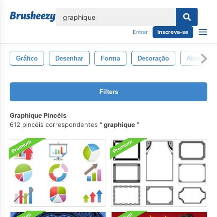
echar
Entrar
Inscreva-se
Gráfico
Desenhar
Forma
Decoração
Abstrato
Filters
Graphique Pincéis
612 pincéis correspondentes
graphique