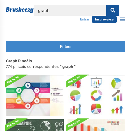
echar
Entrar
Inscreva-se
Filters
Graph Pincéis
774 pincéis correspondentes
graph