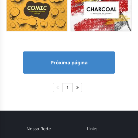
Próxima página
1
Nossa Rede
Links