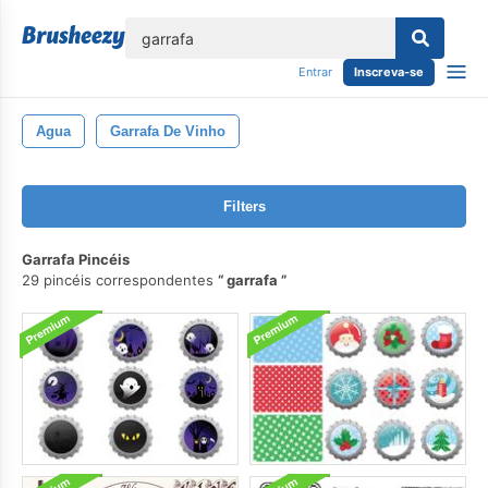
echar
Entrar
Inscreva-se
Agua
Garrafa De Vinho
Filters
Garrafa Pincéis
29 pincéis correspondentes
garrafa