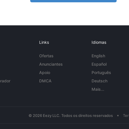
Links
Idiomas
Ofertas
English
Anunciantes
Español
Apoio
Português
rador
DMCA
Deutsch
Mais...
•
© 2026 Eezy LLC. Todos os direitos reservados
Te