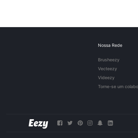
Nossa Rede
Brusheezy
Vecteezy
Videezy
Torne-se um colabo