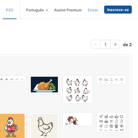
Inscreva-se
PSD
Português
Assine Premium
Entrar
de 2
1