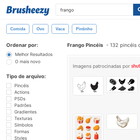
Comida
Ovo
Vaca
Pintinho
Ordenar por:
Frango Pincéis
-
132 pincéis
Melhor Resultados
O mais novo
Imagens patrocinadas por
Tipo de arquivo:
Pincéis
Actions
PSDs
Padrões
Gradientes
Texturas
Símbolos
Formas
Styles