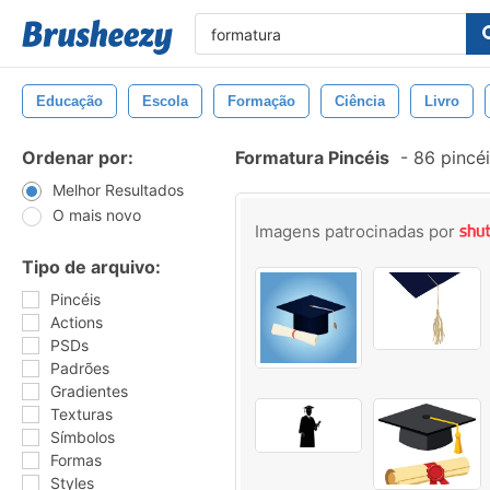
Educação
Escola
Formação
Ciência
Livro
Ordenar por:
Formatura Pincéis
-
86 pincé
Melhor Resultados
O mais novo
Imagens patrocinadas por
Tipo de arquivo:
Pincéis
Actions
PSDs
Padrões
Gradientes
Texturas
Símbolos
Formas
Styles