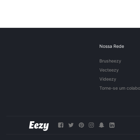
Nossa Rede
Brusheezy
Vecteezy
Videezy
Torne-se um colabo