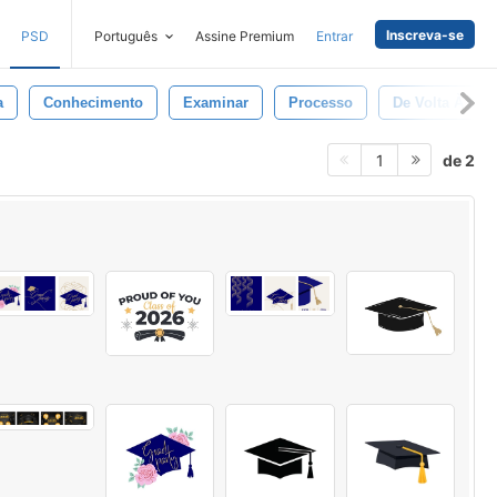
Inscreva-se
PSD
Português
Assine Premium
Entrar
a
Conhecimento
Examinar
Processo
De Volta À Esc
de 2
1