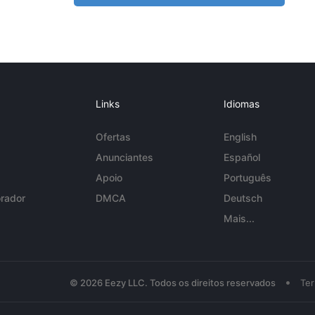
Links
Idiomas
Ofertas
English
Anunciantes
Español
Apoio
Português
rador
DMCA
Deutsch
Mais...
•
© 2026 Eezy LLC. Todos os direitos reservados
Te