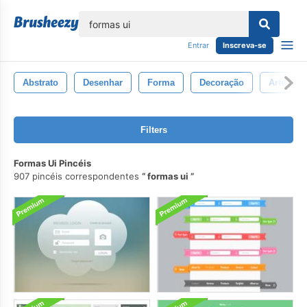
echar
Entrar
Inscreva-se
Abstrato
Desenhar
Forma
Decoração
Arte
Filters
Formas Ui Pincéis
907 pincéis correspondentes
formas ui