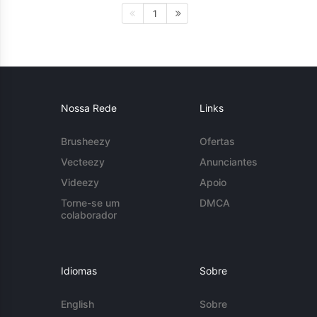
1
Nossa Rede
Links
Brusheezy
Ofertas
Vecteezy
Anunciantes
Videezy
Apoio
Torne-se um
DMCA
colaborador
Idiomas
Sobre
English
Sobre