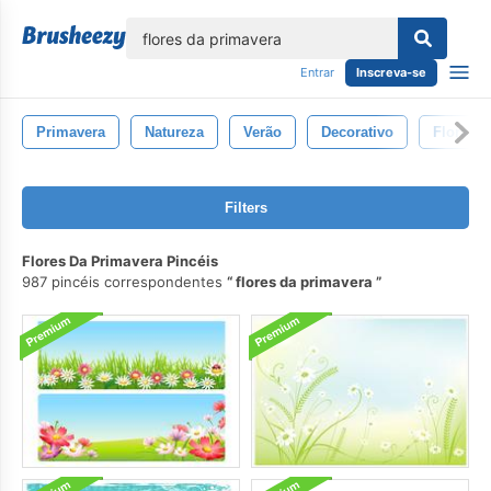
echar
Entrar
Inscreva-se
Primavera
Natureza
Verão
Decorativo
Floral
Filters
Flores Da Primavera Pincéis
987 pincéis correspondentes
flores da primavera