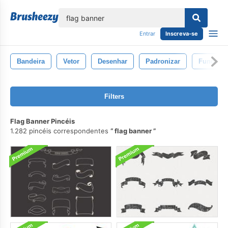
echar
Entrar
Inscreva-se
Bandeira
Vetor
Desenhar
Padronizar
Fundo
Filters
Flag Banner Pincéis
1.282 pincéis correspondentes
flag banner