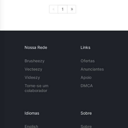
1
Nossa Rede
Links
Brusheezy
Ofertas
Vecteezy
Anunciantes
Videezy
Apoio
Torne-se um
DMCA
colaborador
Idiomas
Sobre
English
Sobre