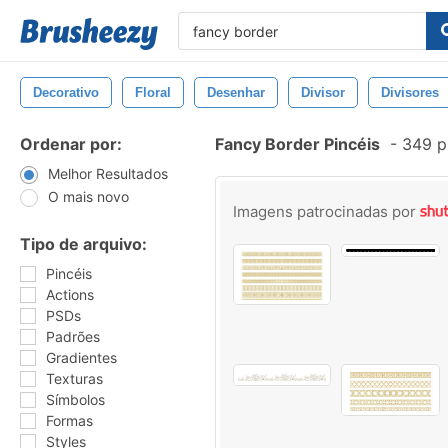
Decorativo
Floral
Desenhar
Divisor
Divisores
Ordenar por:
Fancy Border Pincéis
-
349 p
Melhor Resultados
O mais novo
Imagens patrocinadas por
Tipo de arquivo:
Pincéis
Actions
PSDs
Padrões
Gradientes
Texturas
Símbolos
Formas
Styles