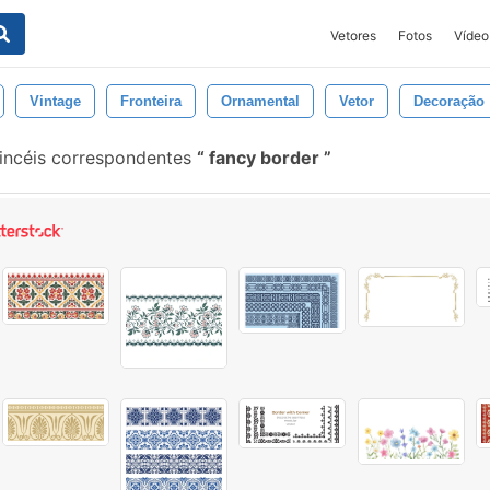
Vetores
Fotos
Vídeo
Vintage
Fronteira
Ornamental
Vetor
Decoração
incéis correspondentes
fancy border