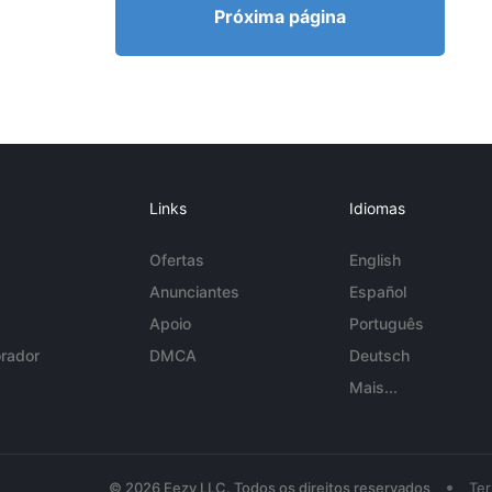
Próxima página
Links
Idiomas
Ofertas
English
Anunciantes
Español
Apoio
Português
rador
DMCA
Deutsch
Mais...
•
© 2026 Eezy LLC. Todos os direitos reservados
Te