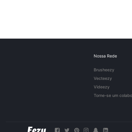
Nossa Rede
Brusheezy
Vecteezy
Videezy
Torne-se um colabo