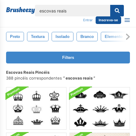
echar
Entrar
Inscreva-se
Preto
Textura
Isolado
Branco
Elemento
F
Filters
Escovas Reais Pincéis
388 pincéis correspondentes
escovas reais