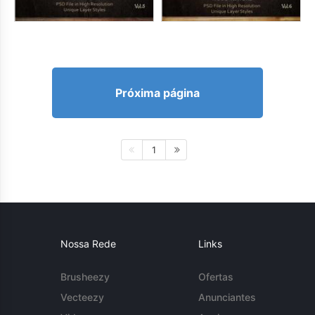
Próxima página
1
Nossa Rede
Links
Brusheezy
Ofertas
Vecteezy
Anunciantes