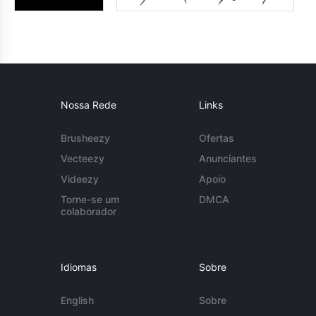
Nossa Rede
Links
Brusheezy
Ofertas
Vecteezy
Anunciantes
Videezy
Apoio
Torne-se um
DMCA
colaborador
Idiomas
Sobre
English
Sobre