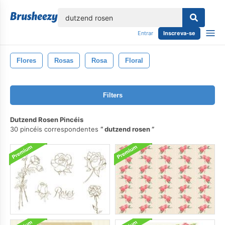
echar
Entrar
Inscreva-se
Flores
Rosas
Rosa
Floral
Filters
Dutzend Rosen Pincéis
30 pincéis correspondentes
dutzend rosen