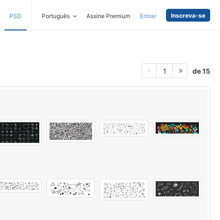
Inscreva-se
PSD
Português
Assine Premium
Entrar
de 15
1