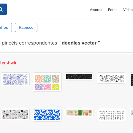
Vetores
Fotos
Vídeo
nhos
Rabisco
 pincéis correspondentes
doodles vector