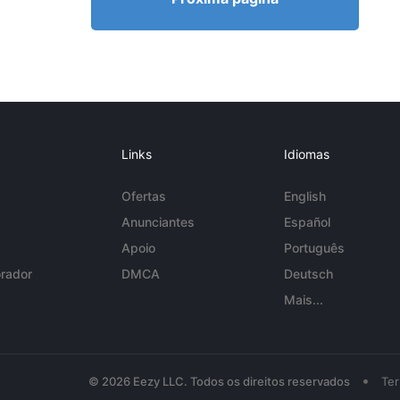
Links
Idiomas
Ofertas
English
Anunciantes
Español
Apoio
Português
rador
DMCA
Deutsch
Mais...
•
© 2026 Eezy LLC. Todos os direitos reservados
Te