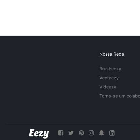
Nossa Rede
Brusheezy
Vecteezy
Videezy
Torne-se um colabo