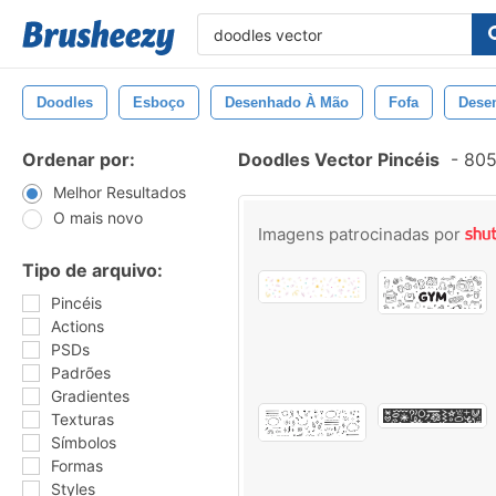
Doodles
Esboço
Desenhado À Mão
Fofa
Dese
Ordenar por:
Doodles Vector Pincéis
-
805
Melhor Resultados
O mais novo
Imagens patrocinadas por
Tipo de arquivo:
Pincéis
Actions
PSDs
Padrões
Gradientes
Texturas
Símbolos
Formas
Styles