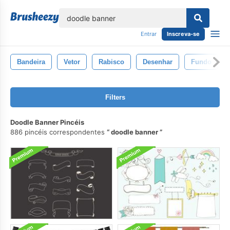
echar
Entrar
Inscreva-se
Bandeira
Vetor
Rabisco
Desenhar
Fundo
Filters
Doodle Banner Pincéis
886 pincéis correspondentes
doodle banner