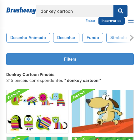
echar
Entrar
Inscreva-se
Desenho Animado
Desenhar
Fundo
Símbolo
Filters
Donkey Cartoon Pincéis
315 pincéis correspondentes
donkey cartoon