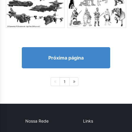
Próxima página
1
Nossa Rede
Links