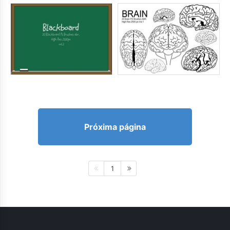
Próxima página
1