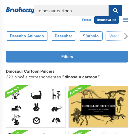
echar
Entrar
Inscreva-se
Desenho Animado
Desenhar
Símbolo
Vetor
Ar
Filters
Dinosaur Cartoon Pincéis
323 pincéis correspondentes
dinosaur cartoon