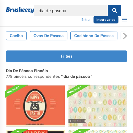
echar
Entrar
Inscreva-se
Coelho
Ovos De Pascoa
Coelhinho Da Páscoa
Pás
Filters
Dia De Páscoa Pincéis
778 pincéis correspondentes
dia de páscoa