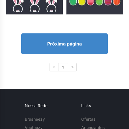
Próxima página
1
Nossa Rede
Links
Brusheezy
Ofertas
Vecteezy
Anunciantes