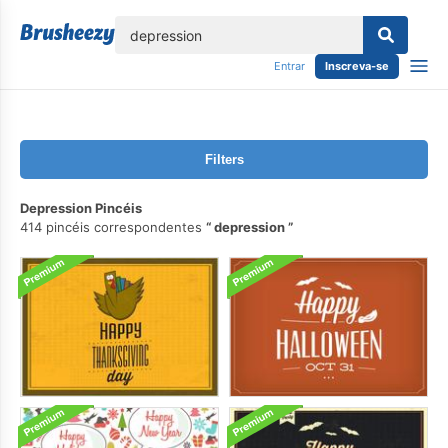
echar
Entrar
Inscreva-se
Filters
Depression Pincéis
414 pincéis correspondentes
depression