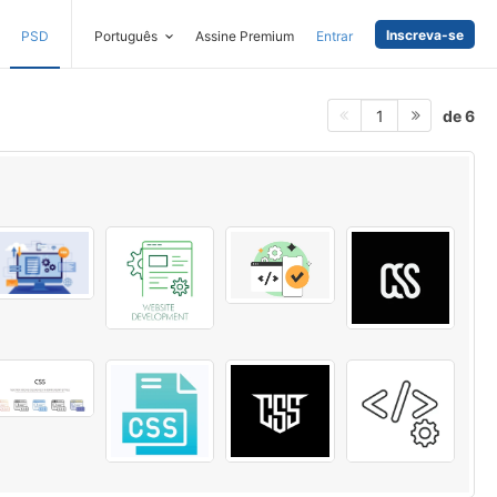
Inscreva-se
PSD
Português
Assine Premium
Entrar
de 6
1