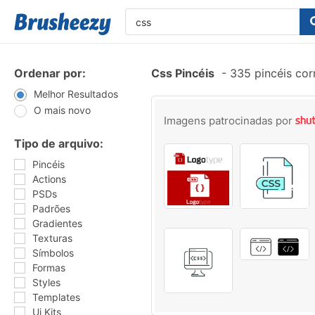
Ordenar por:
Css Pincéis
-
335 pincéis co
Melhor Resultados
O mais novo
Imagens patrocinadas por
Tipo de arquivo:
Pincéis
Actions
PSDs
Padrões
Gradientes
Texturas
Símbolos
Formas
Styles
Templates
Ui Kits