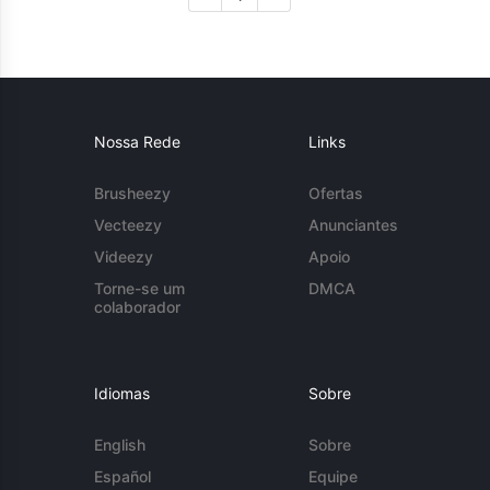
Nossa Rede
Links
Brusheezy
Ofertas
Vecteezy
Anunciantes
Videezy
Apoio
Torne-se um
DMCA
colaborador
Idiomas
Sobre
English
Sobre
Español
Equipe