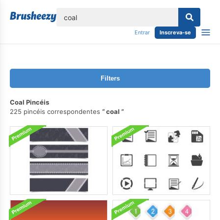
echar
Entrar
Inscreva-se
Filters
Coal Pincéis
225 pincéis correspondentes
coal