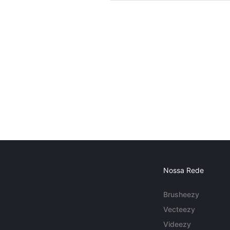
Nossa Rede
Brusheezy
Vecteezy
Videezy