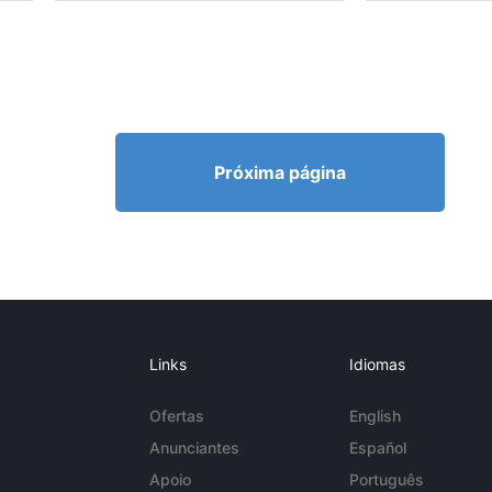
Próxima página
Links
Idiomas
Ofertas
English
Anunciantes
Español
Apoio
Português