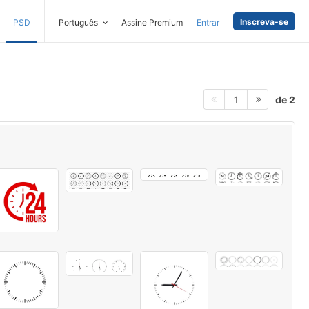
Inscreva-se
PSD
Português
Assine Premium
Entrar
de 2
1