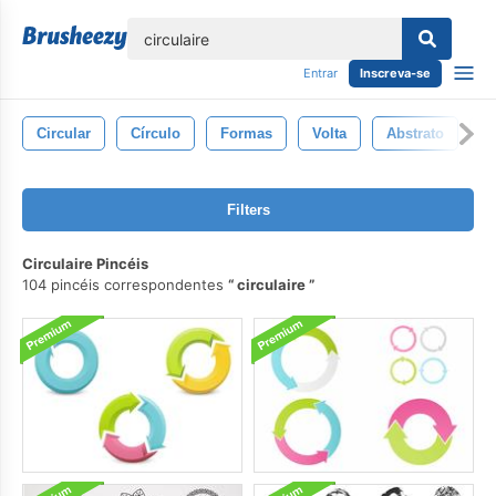
echar
Entrar
Inscreva-se
Circular
Círculo
Formas
Volta
Abstrato
D
Filters
Circulaire Pincéis
104 pincéis correspondentes
circulaire