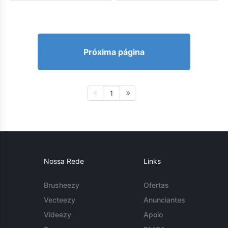
Próxima página
1
Nossa Rede
Links
Brusheezy
Ofertas
Vecteezy
Anunciantes
Videezy
Apoio