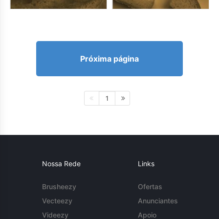
Próxima página
1
Nossa Rede
Links
Brusheezy
Ofertas
Vecteezy
Anunciantes
Videezy
Apoio