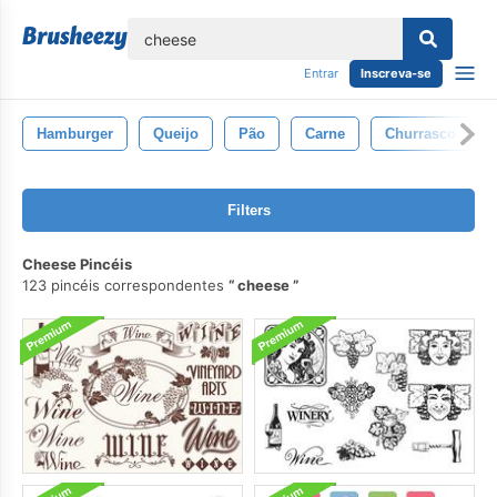
echar
Entrar
Inscreva-se
Hamburger
Queijo
Pão
Carne
Churrasco
Filters
Cheese Pincéis
123 pincéis correspondentes
cheese