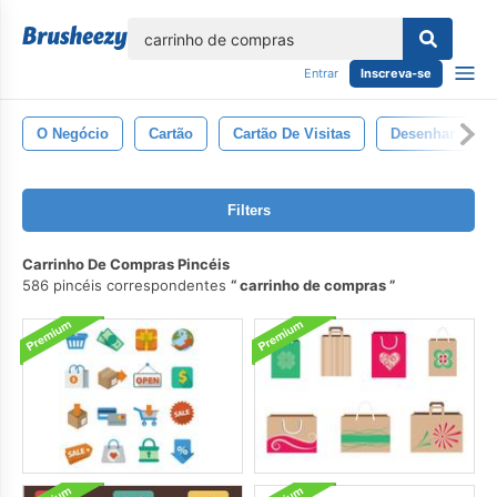
echar
Entrar
Inscreva-se
O Negócio
Cartão
Cartão De Visitas
Desenhar
Filters
Carrinho De Compras Pincéis
586 pincéis correspondentes
carrinho de compras