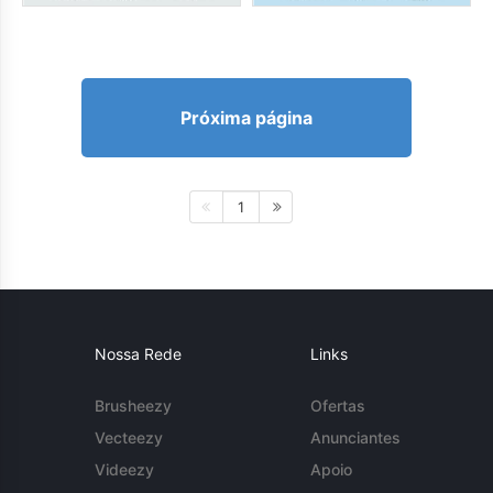
Próxima página
1
Nossa Rede
Links
Brusheezy
Ofertas
Vecteezy
Anunciantes
Videezy
Apoio