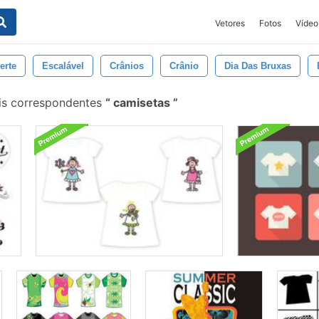
Vetores
Fotos
Vídeo
erte
Escalável
Crânios
Crânio
Dia Das Bruxas
is correspondentes
camisetas