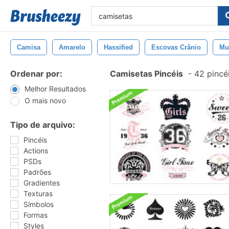
Camisa
Amarelo
Hassified
Escovas Crânio
Mu
Ordenar por:
Camisetas Pincéis
-
42 pincé
Melhor Resultados
O mais novo
Tipo de arquivo:
Pincéis
Actions
PSDs
Padrões
Gradientes
Texturas
Símbolos
Formas
Styles