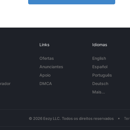
Links
Idiomas
Ofertas
English
Anunciantes
Español
Apoio
Português
rador
DMCA
Deutsch
Mais...
•
© 2026 Eezy LLC. Todos os direitos reservados
Te