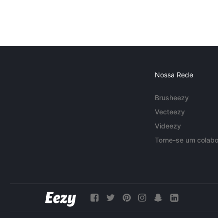
Nossa Rede
Brusheezy
Vecteezy
Videezy
Torne-se um colabo