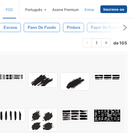
Inscreva-se
PSD
Português
Assine Premium
Entrar
Escova
Pano De Fundo
Pintura
Papel De Parede
de 105
1