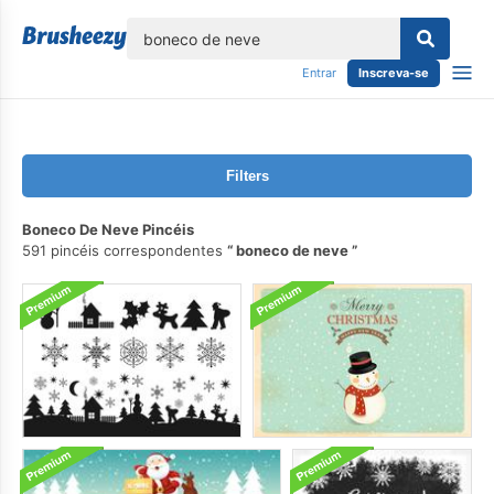
echar
Entrar
Inscreva-se
Filters
Boneco De Neve Pincéis
591 pincéis correspondentes
boneco de neve