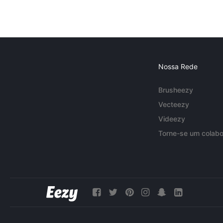
Nossa Rede
Brusheezy
Vecteezy
Videezy
Torne-se um colabo