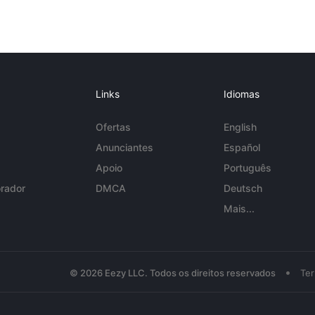
Links
Idiomas
Ofertas
English
Anunciantes
Español
Apoio
Português
rador
DMCA
Deutsch
Mais...
•
© 2026 Eezy LLC. Todos os direitos reservados
Te