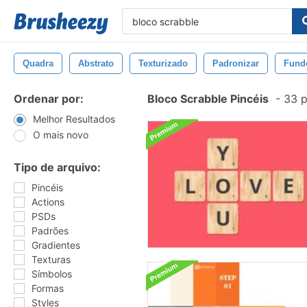
Quadra
Abstrato
Texturizado
Padronizar
Fund
Ordenar por:
Bloco Scrabble Pincéis
-
33 p
Melhor Resultados
O mais novo
Tipo de arquivo:
Pincéis
Actions
PSDs
Padrões
Gradientes
Texturas
Símbolos
Formas
Styles