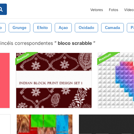
Vetores
Fotos
Vídeo
o
Grunge
Efeito
Açao
Oxidado
Camada
P
incéis correspondentes
bloco scrabble