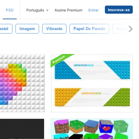
Inscreva-se
PSD
Português
Assine Premium
Entrar
astel
Imagem
Vibrante
Papel De Parede
Aquarela