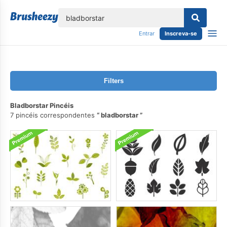
echar
Entrar
Inscreva-se
Filters
Bladborstar Pincéis
7 pincéis correspondentes
bladborstar