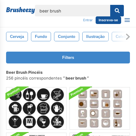
echar
Entrar
Inscreva-se
Cerveja
Fundo
Conjunto
Ilustração
Celebraçã
Filters
Beer Brush Pincéis
256 pincéis correspondentes
beer brush