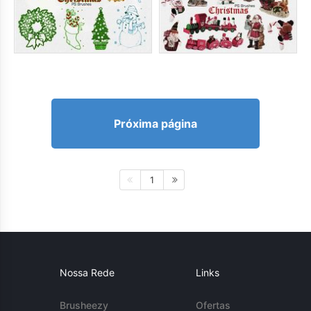
Próxima página
1
Nossa Rede
Links
Brusheezy
Ofertas