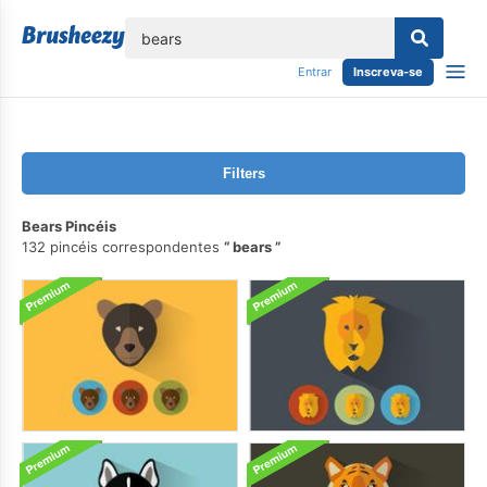
echar
Entrar
Inscreva-se
Filters
Bears Pincéis
132 pincéis correspondentes
bears