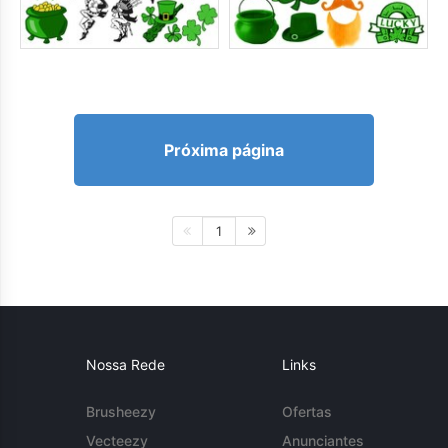
Próxima página
1
Nossa Rede
Links
Brusheezy
Ofertas
Vecteezy
Anunciantes