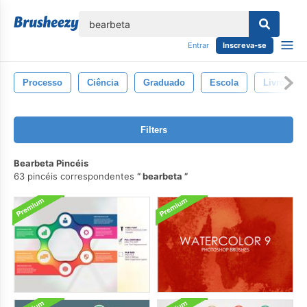
echar
Entrar
Inscreva-se
Processo
Ciência
Graduado
Escola
Livro
Filters
Bearbeta Pincéis
63 pincéis correspondentes
bearbeta