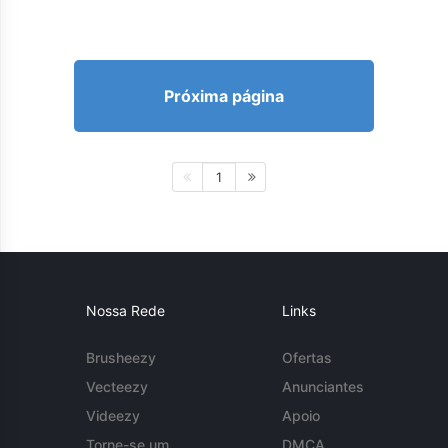
Próxima página
1
Nossa Rede
Links
Brusheezy
Ofertas
Vecteezy
Anunciantes
Videezy
Apoio
Torne-se um
DMCA