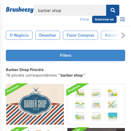
echar
Entrar
Inscreva-se
O Negócio
Desenhar
Fazer Compras
Adesivo
Filters
Barber Shop Pincéis
78 pincéis correspondentes
barber shop