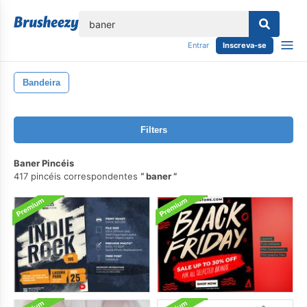
echar
Entrar
Inscreva-se
Bandeira
Filters
Baner Pincéis
417 pincéis correspondentes
baner