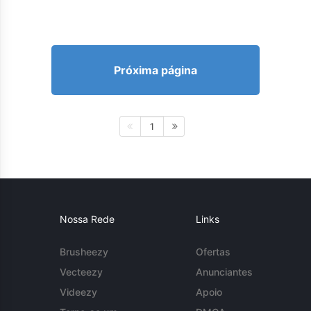
Próxima página
1
Nossa Rede
Links
Brusheezy
Ofertas
Vecteezy
Anunciantes
Videezy
Apoio