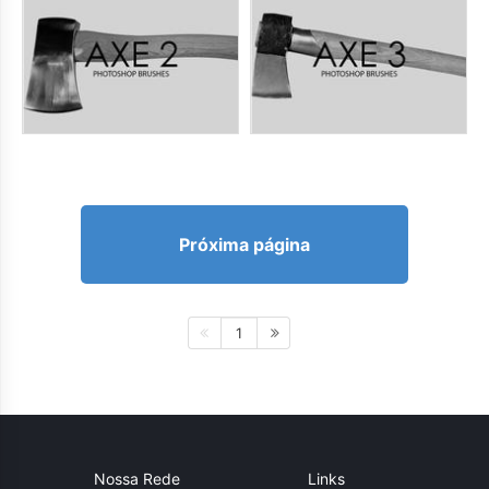
Próxima página
1
Nossa Rede
Links