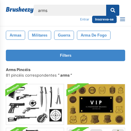
echar
Entrar
Inscreva-se
Armas
Militares
Guerra
Arma De Fogo
Filters
Arms Pincéis
81 pincéis correspondentes
arms