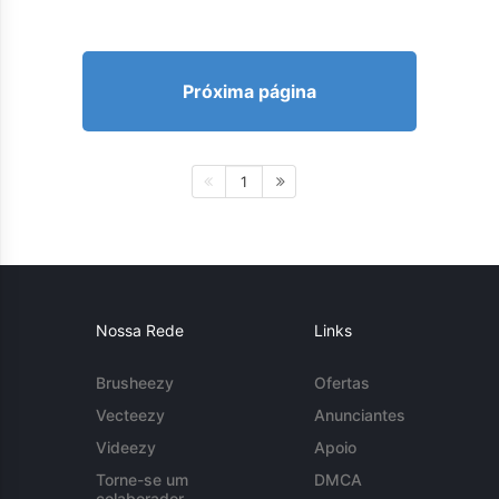
Próxima página
1
Nossa Rede
Links
Brusheezy
Ofertas
Vecteezy
Anunciantes
Videezy
Apoio
Torne-se um
DMCA
colaborador